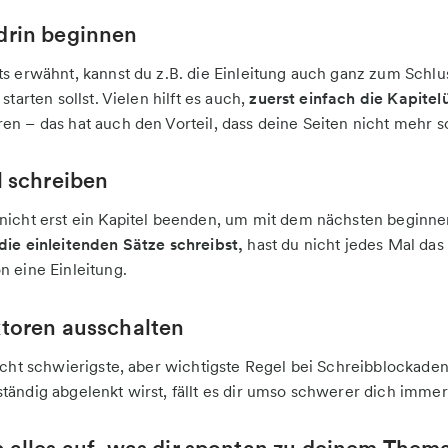
drin beginnen
ts erwähnt, kannst du z.B. die Einleitung auch ganz zum Schlu
 starten sollst. Vielen hilft es auch,
zuerst einfach die Kapitel
en – das hat auch den Vorteil, dass deine Seiten nicht mehr s
l schreiben
nicht erst ein Kapitel beenden, um mit dem nächsten beginn
die einleitenden Sätze schreibst,
hast du nicht jedes Mal das
n eine Einleitung.
ktoren ausschalten
eicht schwierigste, aber wichtigste Regel bei Schreibblockade
tändig abgelenkt wirst, fällt es dir umso schwerer dich imme
b alles auf, was dir spontan zu deinem Them