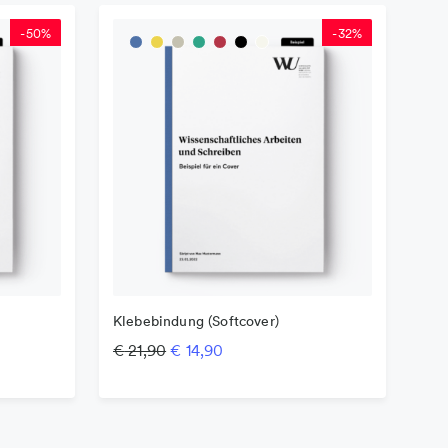
-
50
%
-
32
%
Klebebindung (Softcover)
s war: € 19,90
is ist: € 9,90.
Ursprünglicher Preis war: € 21,90
Aktueller Preis ist: € 14,90.
€
21,90
€
14,90