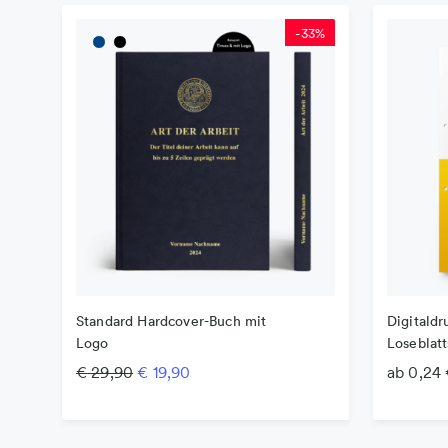
-
33
%
Standard Hardcover-Buch mit
Digitaldr
Logo
Loseblat
Ursprünglicher Preis war: € 29,90
Aktueller Preis ist: € 19,90.
€
29,90
€
19,90
ab 0,24 