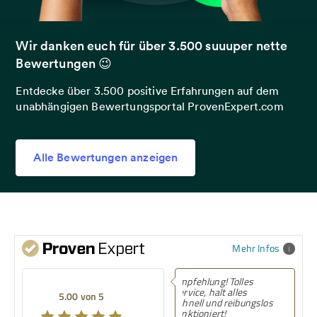
Wir danken euch für über 3.500 suuuper nette
Bewertungen 😉
Entdecke über 3.500 positive Erfahrungen auf dem
unabhängigen Bewertungsportal ProvenExpert.com
Alle Bewertungen anzeigen
Mehr Infos
Empfehlung! Tolles
Empfehlung! Was
Service, halt alles
ich sagen, Sonn
5.00 von 5
5.00 von 5
schnell und reibungslos
Abend bestellt u
funktioniert!
Standardversan