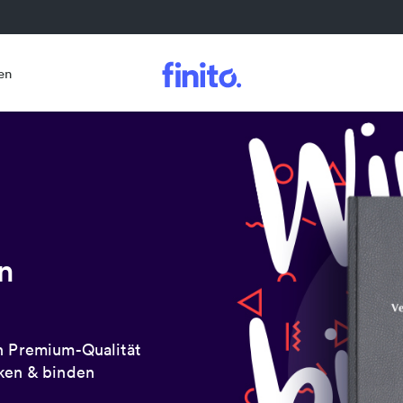
en
n
in Premium-Qualität
cken & binden