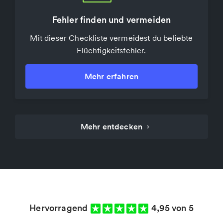
Fehler finden und vermeiden
Interviews transkribieren
Mit dieser Checkliste vermeidest du beliebte
Konvertiere deine Audio- und Videodateien
Flüchtigkeitsfehler.
automatisch zu Text.
Mehr erfahren
Mehr erfahren
Mehr entdecken
›
Hervorragend
4,95 von 5