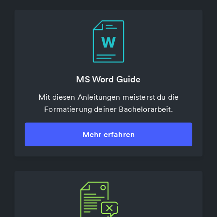
PDF komprimieren & konvertieren
MS Word Guide
Mit diesem kostenlosen Online-Tool löst du alle
Mit diesen Anleitungen meisterst du die
Formatierung deiner Bachelorarbeit.
deine PDF Probleme.
Mehr erfahren
Mehr erfahren