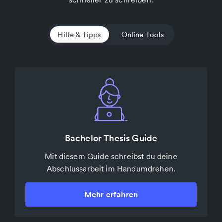
Hilfe & Tipps
Online Tools
Grammatik- und Stilprüfung
Bachelor Thesis Guide
Überprüfe die Rechtschreibung und Grammatik
Mit diesem Guide schreibst du deine
Abschlussarbeit im Handumdrehen.
deiner Texte.
Mehr erfahren
Mehr erfahren