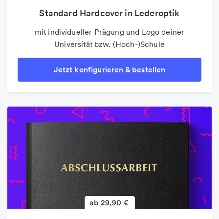
Standard Hardcover in Lederoptik
Einzelblätter drucken (Loseblatt)
ungebundenen Einzelseiten in Schwarzweiß und
mit individueller Prägung und Logo deiner
Universität bzw. (Hoch-)Schule
Farbe drucken
Jetzt konfigurieren & bestellen
Jetzt konfigurieren & bestellen