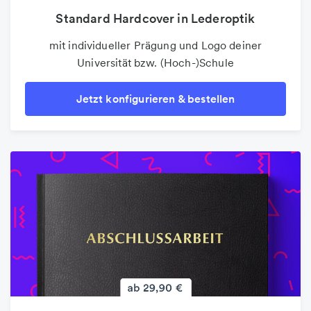
Standard Hardcover in Lederoptik
Einzelblätter drucken (Loseblatt)
ungebundenen Einzelseiten in Schwarzweiß und
mit individueller Prägung und Logo deiner
Universität bzw. (Hoch-)Schule
Farbe drucken
Jetzt konfigurieren & bestellen
Jetzt konfigurieren & bestellen