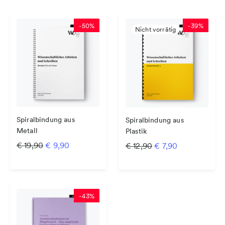
-
50
%
-
39
%
Spiralbindung aus
Spiralbindung aus
Metall
Plastik
Ursprünglicher Preis war: € 19,90
Aktueller Preis ist: € 9,90.
Ursprünglicher Prei
Aktueller Prei
€
19,90
€
9,90
€
12,90
€
7,90
-
43
%