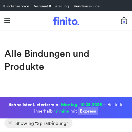
Kundenservice
Versand & Lieferung
Kundenservice
0
Alle Bindungen und
Produkte
Schnellster Liefertermin:
Montag, 10.08.2026
– Bestelle
17 mins
Express
innerhalb
mit
Showing
“Spiralbindung”