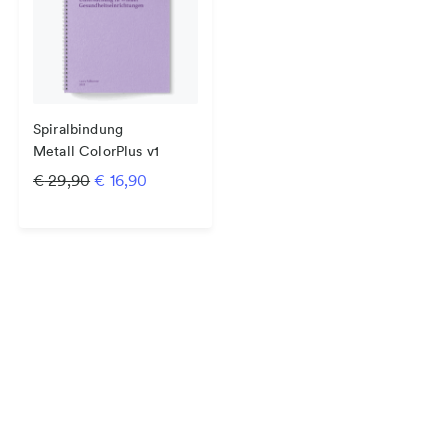
Spiralbindung
Metall ColorPlus v1
Ursprünglicher Preis war: € 29,90
Aktueller Preis ist: € 16,90.
€
29,90
€
16,90